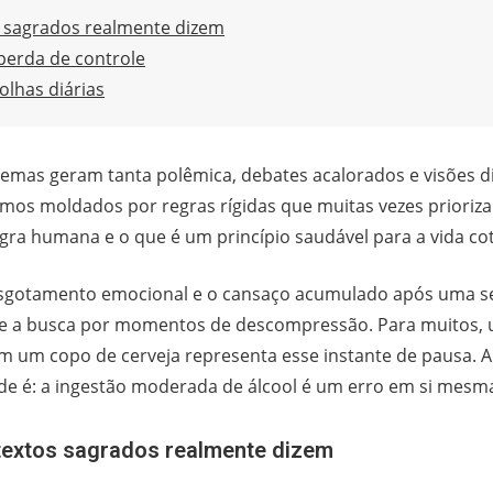
s sagrados realmente dizem
 perda de controle
olhas diárias
 temas geram tanta polêmica, debates acalorados e visões 
omos moldados por regras rígidas que muitas vezes priori
regra humana e o que é um princípio saudável para a vida co
esgotamento emocional e o cansaço acumulado após uma s
surge a busca por momentos de descompressão. Para muito
m um copo de cerveja representa esse instante de pausa. 
e é: a ingestão moderada de álcool é um erro em si mesm
 textos sagrados realmente dizem