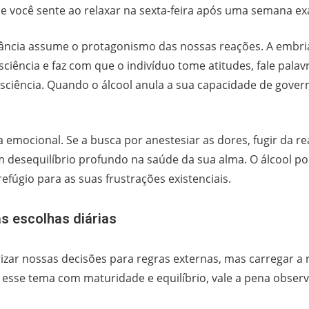
e você sente ao relaxar na sexta-feira após uma semana ex
stância assume o protagonismo das nossas reações. A emb
sciência e faz com que o indivíduo tome atitudes, fale pa
nsciência. Quando o álcool anula a sua capacidade de gover
emocional. Se a busca por anestesiar as dores, fugir da re
 um desequilíbrio profundo na saúde da sua alma. O álcoo
efúgio para as suas frustrações existenciais.
as escolhas diárias
rizar nossas decisões para regras externas, mas carregar a 
esse tema com maturidade e equilíbrio, vale a pena observar