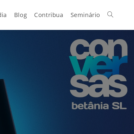
dia
Blog
Contribua
Seminário
Alternar
pesquisa
do
site