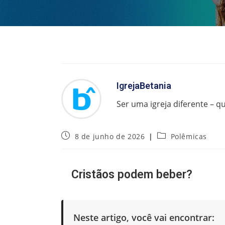
IgrejaBetania
Ser uma igreja diferente – q
Post
Categoria
8 de junho de 2026
Polêmicas
publicado:
do
post:
Cristãos podem beber?
Neste artigo, você vai encontrar: