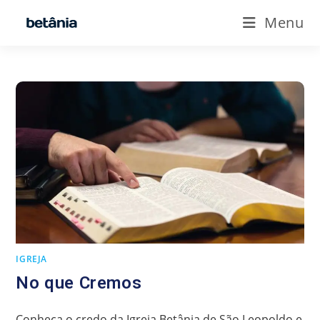
Ir
Menu
para
o
conteúdo
IGREJA
No que Cremos
Conheça o credo da Igreja Betânia de São Leopoldo e