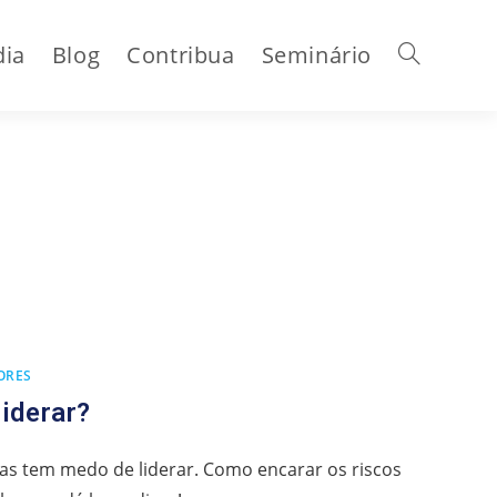
dia
Blog
Contribua
Seminário
Alternar
pesquisa
do
ORES
site
iderar?
as tem medo de liderar. Como encarar os riscos