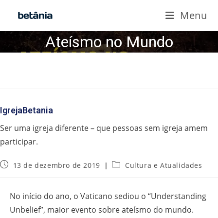
Ir
Menu
para
o
Ateísmo no Mundo
conteúdo
IgrejaBetania
Ser uma igreja diferente – que pessoas sem igreja amem
participar.
Post
Categoria
13 de dezembro de 2019
Cultura e Atualidades
publicado:
do
post:
No início do ano, o Vaticano sediou o “Understanding
Unbelief”, maior evento sobre ateísmo do mundo.