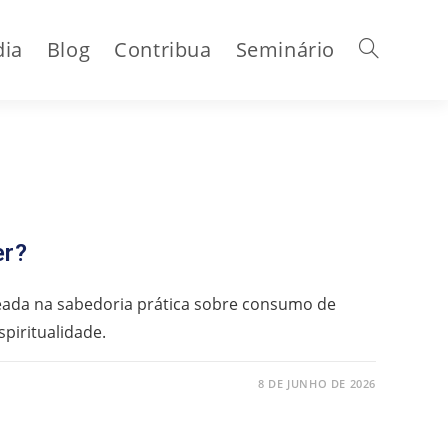
dia
Blog
Contribua
Seminário
Alternar
pesquisa
er?
do
seada na sabedoria prática sobre consumo de
spiritualidade.
site
8 DE JUNHO DE 2026